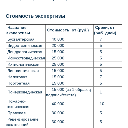
Контакты
Стоимость экспертизы
Вопрос-ответ
О нас
Название
Сроки, от
Стоимость, от (руб.)
экспертизы
(раб. дней)
Бухгалтерская
40 000
7
Видеотехническая
20 000
5
Дендрологическая
15 000
5
Искусствоведческая
25 000
5
Ихтиологическая
25 000
5
Лингвистическая
15 000
5
Налоговая
15 000
7
Портретная
15 000
5
15 000 (за 1 образец
Почерковедческая
1
подписи/текста)
Пожарно-
40 000
10
техническая
Правовая
30 000
5
Рецензирование
30 000
5
заключений