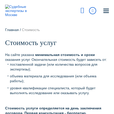
Москва
115193, г Москва, ул Петра Романова, 7 / стр 1
Главная
/
Стоимость
На карте
Стоимость услуг
8 800 700-15-97
Сегодня:
9:00 - 18:00
На сайте указана
минимальная стоимость и сроки
оказания услуг. Окончательная стоимость будет зависеть от:
Получить консультацию
поставленной задачи (или количества вопросов для
экспертизы);
info@pravur.ru
объема материала для исследования (или объема
работы);
Услуги
уровня квалификации специалиста, который будет
выполнять исследование или оказывать услугу.
Блог
Стоимость
Стоимость услуги определяется на день заключения
договора. Первая консультация - бесплатно.