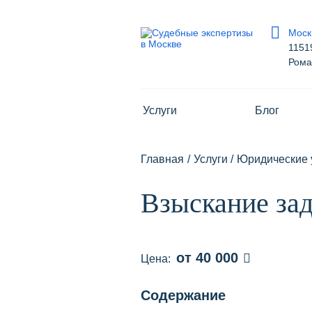
Моск
1151
Роман
Москва
115193, г Москва, ул Петра Ро
Услуги
Блог
На карте
8 800 700-15-97
Главная
/
Услуги
/
Юридические 
Сегодня:
9:00 - 18:00
Взыскание за
Получить консультацию
info@pravur.ru
от 40 000
Цена:
Содержание