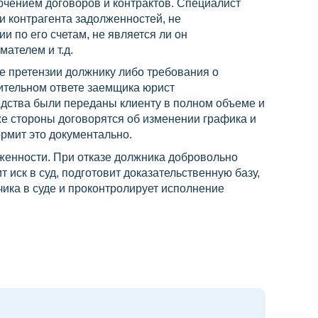
ючением договоров и контрактов. Специалист
ии контрагента задолженностей, не
и по его счетам, не является ли он
ателем и т.д.
е претензии должнику либо требования о
ительном ответе заемщика юрист
едства были переданы клиенту в полном объеме и
же стороны договорятся об изменении графика и
рмит это документально.
женности. При отказе должника добровольно
т иск в суд, подготовит доказательственную базу,
чика в суде и проконтролирует исполнение