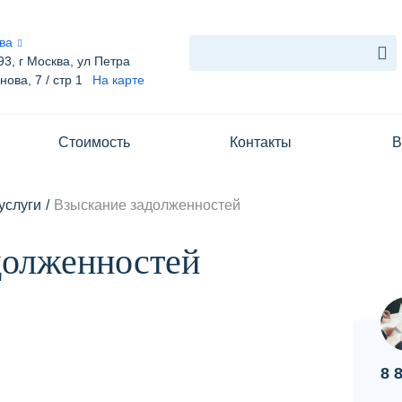
ва
93, г Москва, ул Петра
ова, 7 / стр 1
На карте
Услуги
манова, 7 / стр 1
Стоимость
Контакты
В
Блог
Стоимость
услуги
/
Взыскание задолженностей
Контакты
долженностей
Вопрос-ответ
О нас
8 