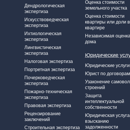
Оценка стоимости
Дендрологическая
земельного участка
экспертиза
Оценка стоимости
Искусствоведческая
квартиры или доли в
экспертиза
квартире
Ихтиологическая
Независимая оценк
экспертиза
дома
Лингвистическая
экспертиза
Юридические усл
Налоговая экспертиза
Юридические услуги
Портретная экспертиза
Юрист по договорам
Почерковедческая
Узаконение самово
экспертиза
строений
Пожарно-техническая
Защита
экспертиза
интеллектуальной
Правовая экспертиза
собственности
Рецензирование
Юридическая услуга
заключений
взысканию
задолженности
Строительная экспертиза