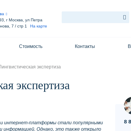
ва
93, г Москва, ул Петра
ова, 7 / стр 1
На карте
Услуги
манова, 7 / стр 1
Стоимость
Контакты
В
Блог
Стоимость
Лингвистическая экспертиза
Контакты
ая экспертиза
Вопрос-ответ
О нас
8 
и и интернет-платформы стали популярными
и информацией. Однако, это также открыло