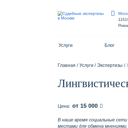
Моск
1151
Роман
Москва
115193, г Москва, ул Петра Ро
Услуги
Блог
На карте
8 800 700-15-97
Главная
/
Услуги
/
Экспертизы
/
Сегодня:
9:00 - 18:00
Лингвистическ
Получить консультацию
info@pravur.ru
от 15 000
Цена:
В наше время социальные сет
местами для обмена мнениями 