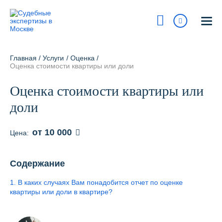
Москва
115193, г Москва, ул Петра Романова, 7 / стр 1
Главная
/
Услуги
/
Оценка
/
На карте
Оценка стоимости квартиры или доли
8 800 700-15-97
Оценка стоимости квартиры или
Сегодня:
9:00 - 18:00
доли
Получить консультацию
от 10 000
Цена:
info@pravur.ru
Содержание
Услуги
1. В каких случаях Вам понадобится отчет по оценке
Блог
квартиры или доли в квартире?
Стоимость