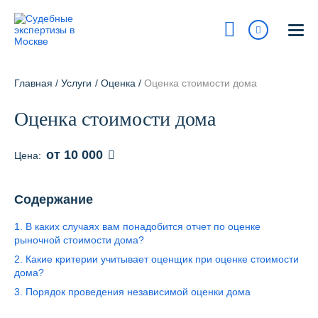
Москва
115193, г Москва, ул Петра Романова, 7 / стр 1
Главная
/
Услуги
/
Оценка
/
Оценка стоимости дома
На карте
Оценка стоимости дома
8 800 700-15-97
Сегодня:
9:00 - 18:00
от 10 000
Цена:
Получить консультацию
Содержание
info@pravur.ru
1. В каких случаях вам понадобится отчет по оценке
Услуги
рыночной стоимости дома?
2. Какие критерии учитывает оценщик при оценке стоимости
Блог
дома?
3. Порядок проведения независимой оценки дома
Стоимость