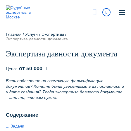
Москва
115193, г Москва, ул Петра Романова, 7 / стр 1
Главная
/
Услуги
/
Экспертизы
/
На карте
Экспертиза давности документа
8 800 700-15-97
Экспертиза давности документа
Сегодня:
9:00 - 18:00
от 50 000
Цена:
Получить консультацию
Есть подозрение на возможную фальсификацию
info@pravur.ru
документов? Хотите быть уверенными в их подлинности
и дате создания? Тогда экспертиза давности документа
– это то, что вам нужно.
Услуги
Блог
Содержание
Стоимость
1. Задачи